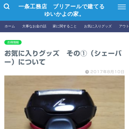
一条工務店 ブリアールで建てる
ゆいかよの家。
ホーム
大事なお金の話
家に関すること
お気に入りグッズ
アウ
お得情報
お気に入りグッズ その①（シェーバ
ー）について
2017年8月10日