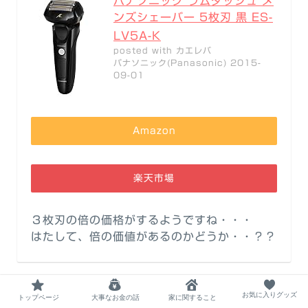
パナソニック ラムダッシュ メ
ンズシェーバー 5枚刃 黒 ES-
LV5A-K
posted with
カエレバ
パナソニック(Panasonic) 2015-
09-01
Amazon
楽天市場
３枚刃の倍の価格がするようですね・・・
はたして、倍の価値があるのかどうか・・？？
お気に入りグッズ
トップページ
大事なお金の話
家に関すること
洗浄はどうするのか？