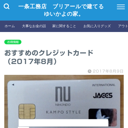
一条工務店 ブリアールで建てる
ゆいかよの家。
ホーム
大事なお金の話
家に関すること
お気に入りグッズ
アウ
お得情報
おすすめのクレジットカード
（2017年8月）
2017年8月9日