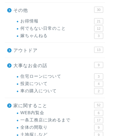
その他
30
お得情報
21
何でもない日常のこと
12
嫁ちゃんねる
3
アウトドア
13
大事なお金の話
9
住宅ローンについて
3
投資について
4
車の購入について
2
家に関すること
52
WEB内覧会
6
一条工務店に決めるまで
17
全体の間取り
9
土地探しなど
9