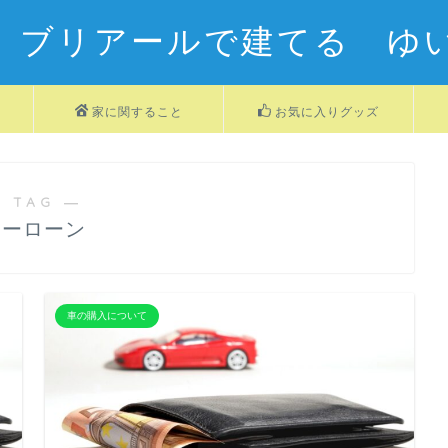
 ブリアールで建てる ゆ
家に関すること
お気に入りグッズ
 TAG ―
カーローン
車の購入について