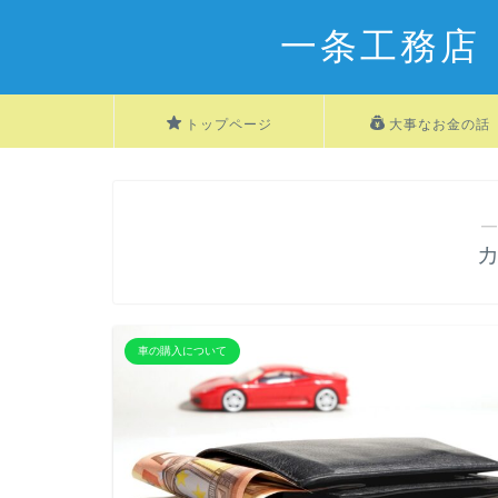
一条工務店
トップページ
大事なお金の話
―
車の購入について