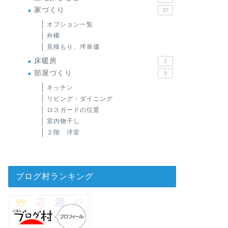
家づくり
37
オプション一覧
外構
見積もり、坪単価
床暖房
2
部屋づくり
9
キッチン
リビング・ダイニング
ロスガードの位置
室内物干し
２階 洋室
ブログ村ランキング