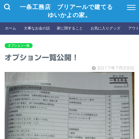
一条工務店 ブリアールで建てる
ゆいかよの家。
ホーム
大事なお金の話
家に関すること
お気に入りグッズ
アウ
オプション一覧
オプション一覧公開！
2017年7月29日