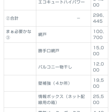
エコキュートハイパワー
00
296,
②合計
－
445
まぁ必要かな
100,
網戸
③
700
15,0
勝手口網戸
00
12,0
バルコニー物干し
00
19,5
壁補強（４か所）
00
情報ボックス（ネット配
25,5
線用の箱）
00