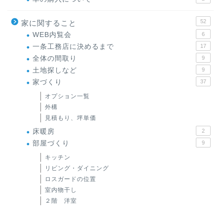
52
家に関すること
WEB内覧会
6
一条工務店に決めるまで
17
全体の間取り
9
土地探しなど
9
家づくり
37
オプション一覧
外構
見積もり、坪単価
床暖房
2
部屋づくり
9
キッチン
リビング・ダイニング
ロスガードの位置
室内物干し
２階 洋室