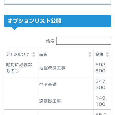
オプションリスト公開
検索:
ジャンル分け
品名
金額
絶対に必要な
692,
地盤改良工事
もの①
500
347,
ベタ基礎
300
149,
深基礎工事
100
55,0