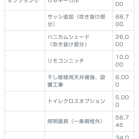
オプション②
ＵＢキーガル
00
サッシ追加（吹き抜け部
88,7
分）
00
ハニカムシェード
26,0
（吹き抜け部分）
00
10,0
リモコンニッチ
00
干し姫様用天井補強、設
6,00
置工事
0
5,00
トイレクロスオプション
0
56,7
照明器具（一条規格外）
45
34,0