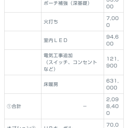
ポーチ補強（深基礎）
00
7,00
火打ち
0
94,6
室内ＬＥＤ
00
電気工事追加
121,
（スイッチ、コンセント
900
など）
631,
床暖房
000
2,09
①合計
－
8,40
0
70,0