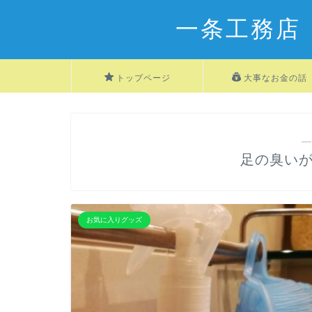
一条工務店
トップページ
大事なお金の話
―
足の臭い
お気に入りグッズ