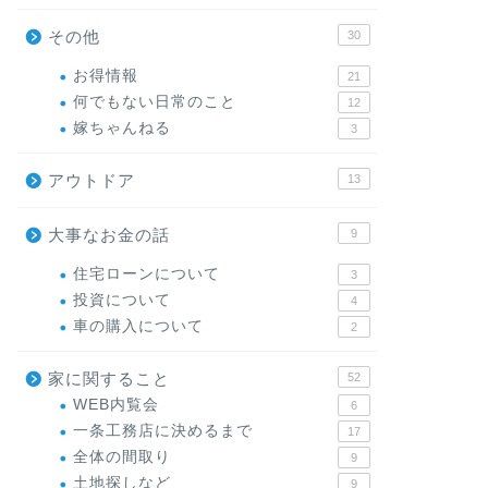
その他
30
お得情報
21
何でもない日常のこと
12
嫁ちゃんねる
3
アウトドア
13
大事なお金の話
9
住宅ローンについて
3
投資について
4
車の購入について
2
家に関すること
52
WEB内覧会
6
一条工務店に決めるまで
17
全体の間取り
9
土地探しなど
9