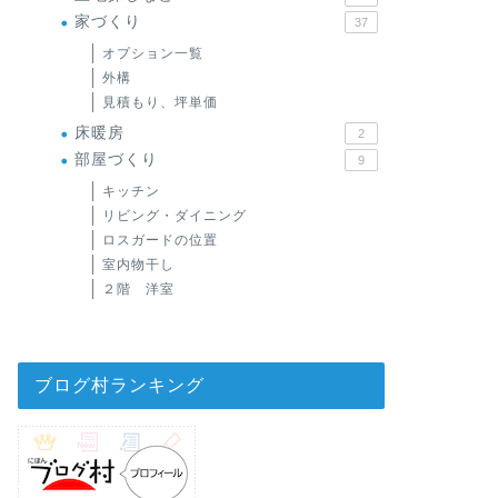
家づくり
37
オプション一覧
外構
見積もり、坪単価
床暖房
2
部屋づくり
9
キッチン
リビング・ダイニング
ロスガードの位置
室内物干し
２階 洋室
ブログ村ランキング