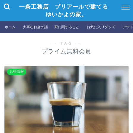
一条工務店 ブリアールで建てる
ゆいかよの家。
ホーム
大事なお金の話
家に関すること
お気に入りグッズ
アウ
― TAG ―
プライム無料会員
お得情報