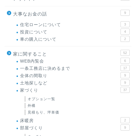
9
大事なお金の話
住宅ローンについて
3
投資について
4
車の購入について
2
52
家に関すること
WEB内覧会
6
一条工務店に決めるまで
17
全体の間取り
9
土地探しなど
9
家づくり
37
オプション一覧
外構
見積もり、坪単価
床暖房
2
部屋づくり
9