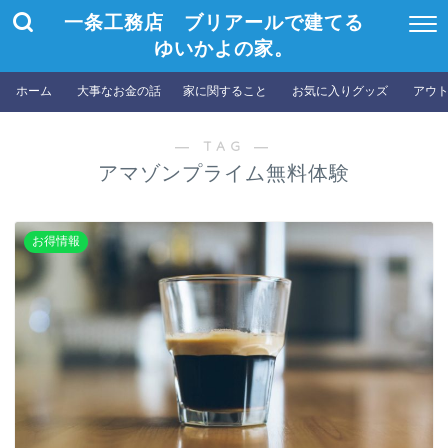
一条工務店 ブリアールで建てる
ゆいかよの家。
ホーム
大事なお金の話
家に関すること
お気に入りグッズ
アウ
― TAG ―
アマゾンプライム無料体験
お得情報