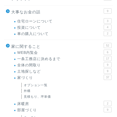
9
大事なお金の話
住宅ローンについて
3
投資について
4
車の購入について
2
52
家に関すること
WEB内覧会
6
一条工務店に決めるまで
17
全体の間取り
9
土地探しなど
9
家づくり
37
オプション一覧
外構
見積もり、坪単価
床暖房
2
部屋づくり
9